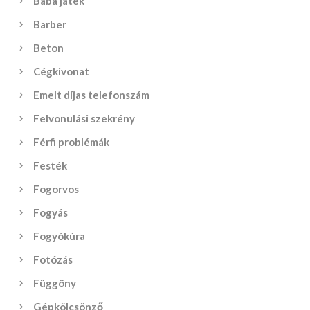
Baba játék
Barber
Beton
Cégkivonat
Emelt díjas telefonszám
Felvonulási szekrény
Férfi problémák
Festék
Fogorvos
Fogyás
Fogyókúra
Fotózás
Függöny
Gépkölcsönző