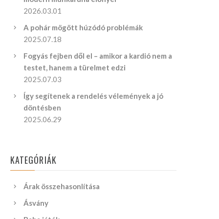
2026.03.01
A pohár mögött húzódó problémák
2025.07.18
Fogyás fejben dől el – amikor a kardió nem a
testet, hanem a türelmet edzi
2025.07.03
Így segítenek a rendelés vélemények a jó
döntésben
2025.06.29
KATEGÓRIÁK
Árak összehasonlítása
Ásvány