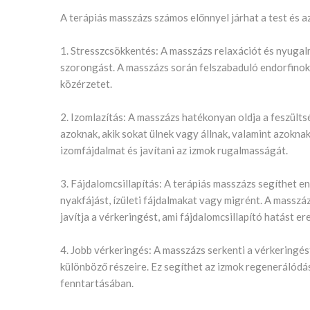
A terápiás masszázs számos előnnyel járhat a test és 
1. Stresszcsökkentés: A masszázs relaxációt és nyugalm
szorongást. A masszázs során felszabaduló endorfinok
közérzetet.
2. Izomlazítás: A masszázs hatékonyan oldja a feszült
azoknak, akik sokat ülnek vagy állnak, valamint azoknak
izomfájdalmat és javítani az izmok rugalmasságát.
3. Fájdalomcsillapítás: A terápiás masszázs segíthet en
nyakfájást, ízületi fájdalmakat vagy migrént. A masszázs
javítja a vérkeringést, ami fájdalomcsillapító hatást e
4. Jobb vérkeringés: A masszázs serkenti a vérkeringést
különböző részeire. Ez segíthet az izmok regenerálód
fenntartásában.