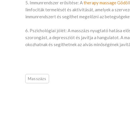
5. Immunrendszer erősítése: A
therapy massage Gödöl
limfociták termelését és aktivitását, amelyek a szerve
immunrendszert és segíthet megelőzni az betegségeke
6. Pszichológiai jólét: A masszázs nyugtató hatása elő
szorongást, a depressziót és javítja a hangulatot. A 
okozhatnak és segíthetnek az alvás minőségének javít
Masszázs