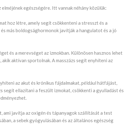
az elméjének egészségére. Itt vannak néhány közülük:
at hoz létre, amely segít csökkenteni a stresszt és a
 és más boldogsághormonok javítják a hangulatot és a jó
séget és a merevséget az izmokban. Különösen hasznos lehet
, akik aktívan sportolnak. A masszázs segít enyhíteni az
yhíteni az akut és krónikus fájdalmakat, például hátfájást,
 segít ellazítani a feszült izmokat, csökkenti a gyulladást és
redményezhet.
, ami javítja az oxigén és tápanyagok szállítását a test
ásában, a sebek gyógyulásában és az általános egészség