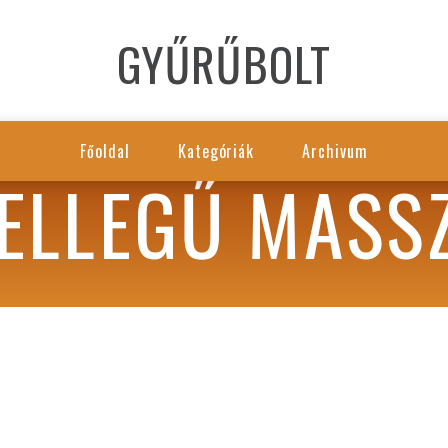
GYŰRŰBOLT
Főoldal
Kategóriák
Archivum
JELLEGŰ MASS