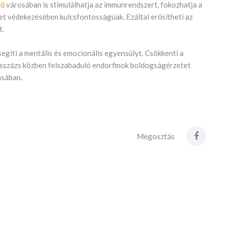
lő
városában is stimulálhatja az immunrendszert, fokozhatja a
zet védekezésében kulcsfontosságúak. Ezáltal erősítheti az
t.
segíti a mentális és emocionális egyensúlyt. Csökkenti a
masszázs közben felszabaduló endorfinok boldogságérzetet
ásában.
Megosztás