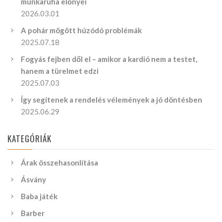
munkaruha előnyei
2026.03.01
A pohár mögött húzódó problémák
2025.07.18
Fogyás fejben dől el – amikor a kardió nem a testet,
hanem a türelmet edzi
2025.07.03
Így segítenek a rendelés vélemények a jó döntésben
2025.06.29
KATEGÓRIÁK
Árak összehasonlítása
Ásvány
Baba játék
Barber