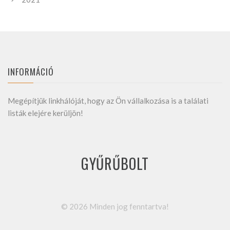
INFORMÁCIÓ
Megépítjük linkhálóját, hogy az Ön vállalkozása is a találati
listák elejére kerüljön!
GYŰRŰBOLT
©
2026
Minden jog fenntartva!