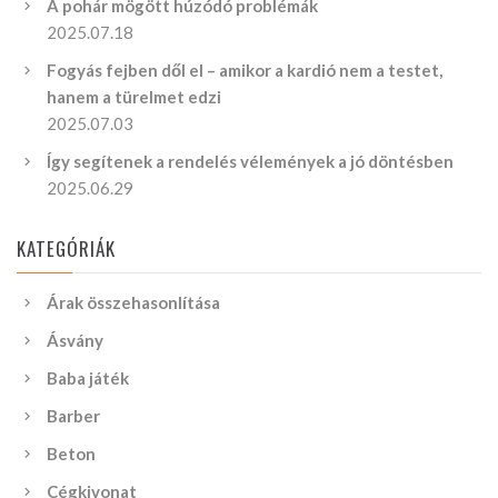
A pohár mögött húzódó problémák
2025.07.18
Fogyás fejben dől el – amikor a kardió nem a testet,
hanem a türelmet edzi
2025.07.03
Így segítenek a rendelés vélemények a jó döntésben
2025.06.29
KATEGÓRIÁK
Árak összehasonlítása
Ásvány
Baba játék
Barber
Beton
Cégkivonat