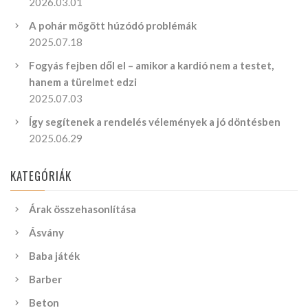
2026.03.01
A pohár mögött húzódó problémák
2025.07.18
Fogyás fejben dől el – amikor a kardió nem a testet,
hanem a türelmet edzi
2025.07.03
Így segítenek a rendelés vélemények a jó döntésben
2025.06.29
KATEGÓRIÁK
Árak összehasonlítása
Ásvány
Baba játék
Barber
Beton