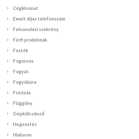
Cégkivonat
Emelt díjas telefonszám
Felvonulási szekrény
Férfi problémák
Festék
Fogorvos
Fogyás
Fogyókúra
Fotózás
Függöny
Gépkölcsönző
Hegesztés
Hialuron