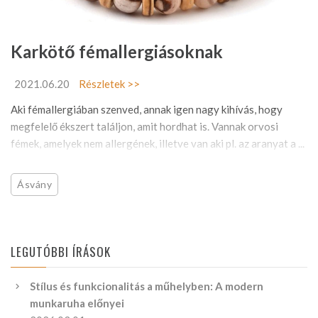
Karkötő fémallergiásoknak
2021.06.20
Részletek >>
Aki fémallergiában szenved, annak igen nagy kihívás, hogy
megfelelő ékszert találjon, amit hordhat is. Vannak orvosi
fémek, amelyek nem allergének, illetve van aki pl. az aranyat a ...
Ásvány
LEGUTÓBBI ÍRÁSOK
Stílus és funkcionalitás a műhelyben: A modern
munkaruha előnyei