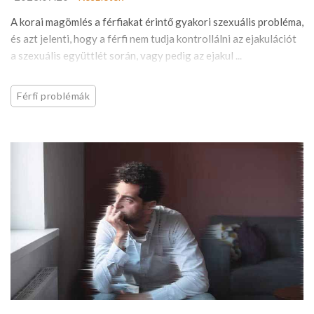
A korai magömlés a férfiakat érintő gyakori szexuális probléma,
és azt jelenti, hogy a férfi nem tudja kontrollálni az ejakulációt
a szexuális együttlét során, vagy pedig az ejakul ...
Férfi problémák