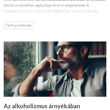
élet és a személyes egészség terén is megjelennek. A
munkahelyi stressz szinte elkerülhetetlen, hiszen a társada ...
Férfi problémák
Az alkoholizmus árnyékában