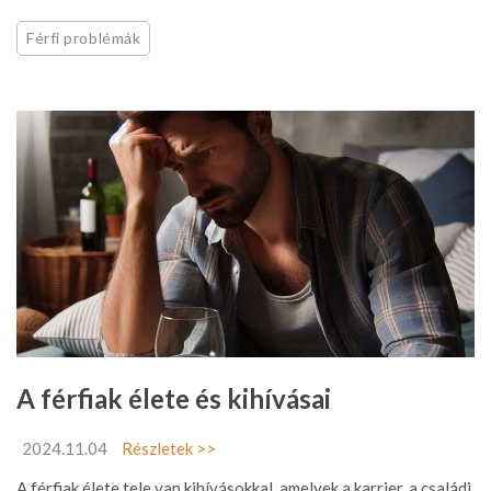
Férfi problémák
A férfiak élete és kihívásai
2024.11.04
Részletek >>
A férfiak élete tele van kihívásokkal, amelyek a karrier, a családi