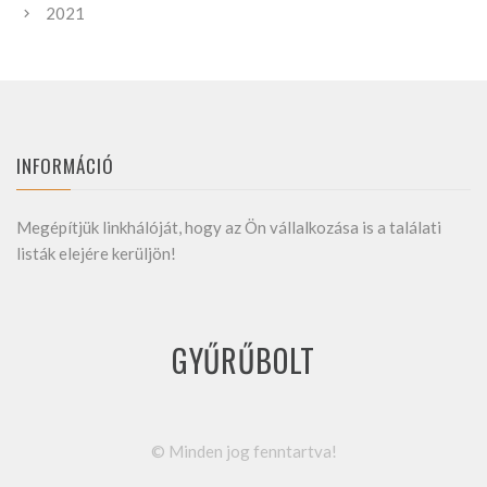
2021
INFORMÁCIÓ
Megépítjük linkhálóját, hogy az Ön vállalkozása is a találati
listák elejére kerüljön!
GYŰRŰBOLT
©
Minden jog fenntartva!