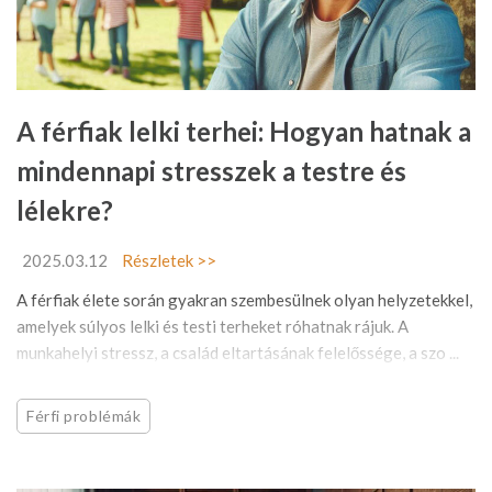
A férfiak lelki terhei: Hogyan hatnak a
mindennapi stresszek a testre és
lélekre?
2025.03.12
Részletek >>
A férfiak élete során gyakran szembesülnek olyan helyzetekkel,
amelyek súlyos lelki és testi terheket róhatnak rájuk. A
munkahelyi stressz, a család eltartásának felelőssége, a szo ...
Férfi problémák