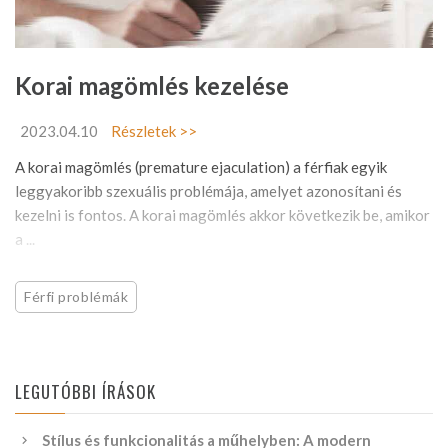
Korai magömlés kezelése
2023.04.10
Részletek >>
A korai magömlés (premature ejaculation) a férfiak egyik
leggyakoribb szexuális problémája, amelyet azonosítani és
kezelni is fontos. A korai magömlés akkor következik be, amikor
a ...
Férfi problémák
LEGUTÓBBI ÍRÁSOK
Stílus és funkcionalitás a műhelyben: A modern