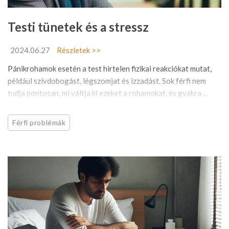
Testi tünetek és a stressz
2024.06.27
Részletek >>
Pánikrohamok esetén a test hirtelen fizikai reakciókat mutat,
például szívdobogást, légszomjat és izzadást. Sok férfi nem
tudja pontosan, mi váltja ki ezeket a rohamokat, és gyakra ...
Férfi problémák