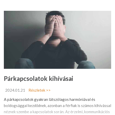
Párkapcsolatok kihívásai
2024.01.21
Részletek >>
A párkapcsolatok gyakran látszólagos harmóniával és
boldogsággal kezdődnek, azonban a férfiak is számos kihívással
néznek szembe a kapcsolatok során. Az érzelmi, kommunikációs