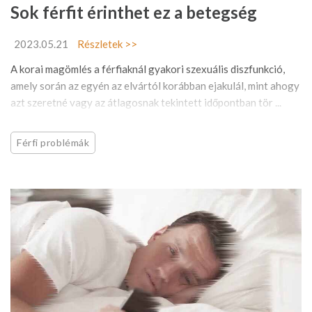
Sok férfit érinthet ez a betegség
2023.05.21
Részletek >>
A korai magömlés a férfiaknál gyakori szexuális diszfunkció,
amely során az egyén az elvártól korábban ejakulál, mint ahogy
azt szeretné vagy az átlagosnak tekintett időpontban tör ...
Férfi problémák