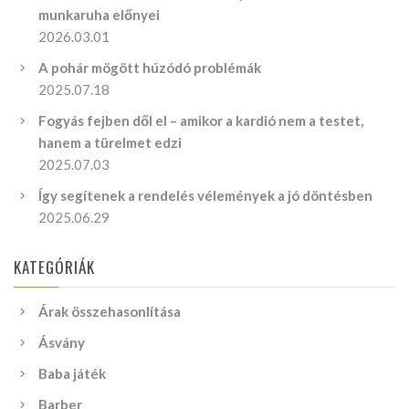
munkaruha előnyei
2026.03.01
A pohár mögött húzódó problémák
2025.07.18
Fogyás fejben dől el – amikor a kardió nem a testet,
hanem a türelmet edzi
2025.07.03
Így segítenek a rendelés vélemények a jó döntésben
2025.06.29
KATEGÓRIÁK
Árak összehasonlítása
Ásvány
Baba játék
Barber