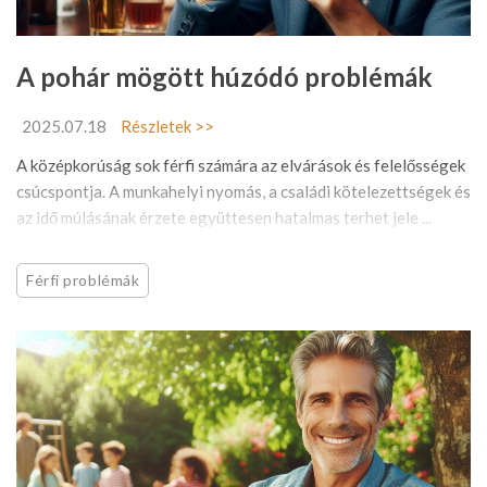
A pohár mögött húzódó problémák
2025.07.18
Részletek >>
A középkorúság sok férfi számára az elvárások és felelősségek
csúcspontja. A munkahelyi nyomás, a családi kötelezettségek és
az idő múlásának érzete együttesen hatalmas terhet jele ...
Férfi problémák