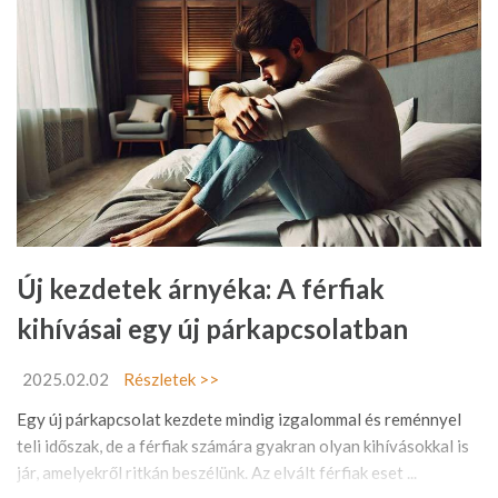
Új kezdetek árnyéka: A férfiak
kihívásai egy új párkapcsolatban
2025.02.02
Részletek >>
Egy új párkapcsolat kezdete mindig izgalommal és reménnyel
teli időszak, de a férfiak számára gyakran olyan kihívásokkal is
jár, amelyekről ritkán beszélünk. Az elvált férfiak eset ...