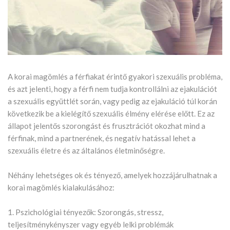
A korai magömlés a férfiakat érintő gyakori szexuális probléma,
és azt jelenti, hogy a férfi nem tudja kontrollálni az ejakulációt
a szexuális együttlét során, vagy pedig az ejakuláció túl korán
következik be a kielégítő szexuális élmény elérése előtt. Ez az
állapot jelentős szorongást és frusztrációt okozhat mind a
férfinak, mind a partnerének, és negatív hatással lehet a
szexuális életre és az általános életminőségre.
Néhány lehetséges ok és tényező, amelyek hozzájárulhatnak a
korai magömlés kialakulásához:
1. Pszichológiai tényezők: Szorongás, stressz,
teljesítménykényszer vagy egyéb lelki problémák