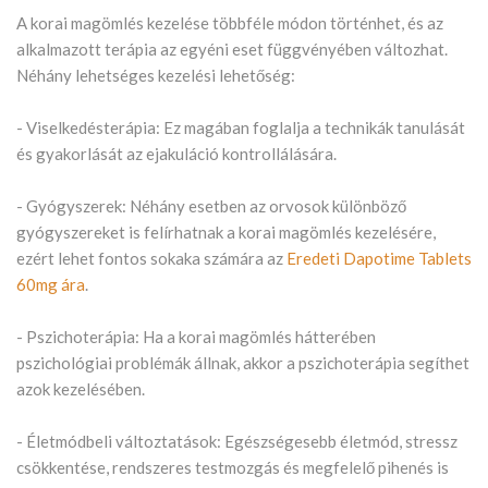
A korai magömlés kezelése többféle módon történhet, és az
alkalmazott terápia az egyéni eset függvényében változhat.
Néhány lehetséges kezelési lehetőség:
- Viselkedésterápia: Ez magában foglalja a technikák tanulását
és gyakorlását az ejakuláció kontrollálására.
- Gyógyszerek: Néhány esetben az orvosok különböző
gyógyszereket is felírhatnak a korai magömlés kezelésére,
ezért lehet fontos sokaka számára az
Eredeti Dapotime Tablets
60mg ára
.
- Pszichoterápia: Ha a korai magömlés hátterében
pszichológiai problémák állnak, akkor a pszichoterápia segíthet
azok kezelésében.
- Életmódbeli változtatások: Egészségesebb életmód, stressz
csökkentése, rendszeres testmozgás és megfelelő pihenés is