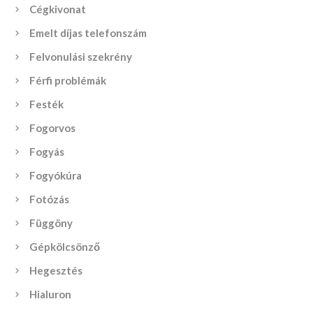
Cégkivonat
Emelt díjas telefonszám
Felvonulási szekrény
Férfi problémák
Festék
Fogorvos
Fogyás
Fogyókúra
Fotózás
Függöny
Gépkölcsönző
Hegesztés
Hialuron