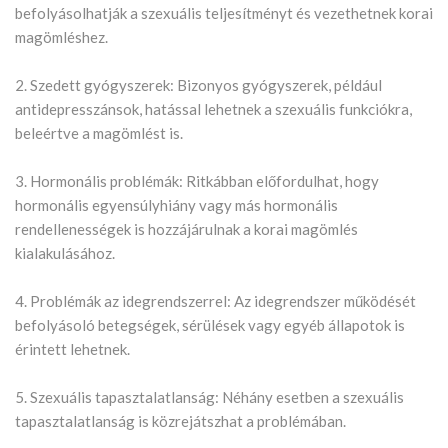
befolyásolhatják a szexuális teljesítményt és vezethetnek korai
magömléshez.
2. Szedett gyógyszerek: Bizonyos gyógyszerek, például
antidepresszánsok, hatással lehetnek a szexuális funkciókra,
beleértve a magömlést is.
3. Hormonális problémák: Ritkábban előfordulhat, hogy
hormonális egyensúlyhiány vagy más hormonális
rendellenességek is hozzájárulnak a korai magömlés
kialakulásához.
4. Problémák az idegrendszerrel: Az idegrendszer működését
befolyásoló betegségek, sérülések vagy egyéb állapotok is
érintett lehetnek.
5. Szexuális tapasztalatlanság: Néhány esetben a szexuális
tapasztalatlanság is közrejátszhat a problémában.