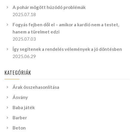
A pohár mögött húzódó problémák
2025.07.18
Fogyás fejben dől el – amikor a kardió nem a testet,
hanem a türelmet edzi
2025.07.03
Így segítenek a rendelés vélemények a jó döntésben
2025.06.29
KATEGÓRIÁK
Árak összehasonlítása
Ásvány
Baba játék
Barber
Beton