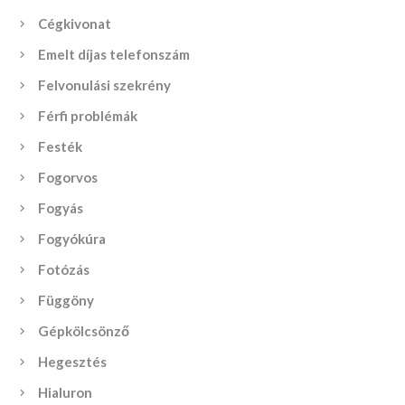
Cégkivonat
Emelt díjas telefonszám
Felvonulási szekrény
Férfi problémák
Festék
Fogorvos
Fogyás
Fogyókúra
Fotózás
Függöny
Gépkölcsönző
Hegesztés
Hialuron