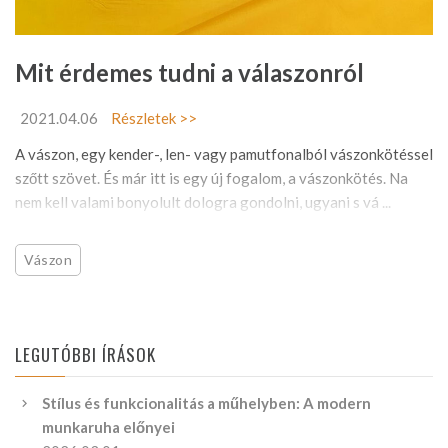
Mit érdemes tudni a válaszonról
2021.04.06
Részletek >>
A vászon, egy kender-, len- vagy pamutfonalból vászonkötéssel
szőtt szövet. És már itt is egy új fogalom, a vászonkötés. Na
nem kell valami bonyolult dologra gondolni, ugyani s vá ...
Vászon
LEGUTÓBBI ÍRÁSOK
Stílus és funkcionalitás a műhelyben: A modern
munkaruha előnyei