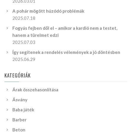
2026.03.01
A pohár mögött húzódó problémák
2025.07.18
Fogyás fejben dől el – amikor a kardió nem a testet,
hanem a türelmet edzi
2025.07.03
Így segítenek a rendelés vélemények a jó döntésben
2025.06.29
KATEGÓRIÁK
Árak összehasonlítása
Ásvány
Baba játék
Barber
Beton