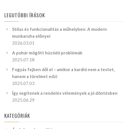
LEGUTÓBBI ÍRÁSOK
Stílus és funkcionalitás a műhelyben: A modern
munkaruha előnyei
2026.03.01
A pohár mögött húzódó problémák
2025.07.18
Fogyás fejben dől el – amikor a kardió nem a testet,
hanem a türelmet edzi
2025.07.03
Így segítenek a rendelés vélemények a jó döntésben
2025.06.29
KATEGÓRIÁK