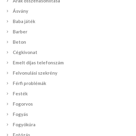
Árak összehasonlítása
Ásvány
Baba játék
Barber
Beton
Cégkivonat
Emelt díjas telefonszám
Felvonulási szekrény
Férfi problémák
Festék
Fogorvos
Fogyás
Fogyókúra
Fotózás