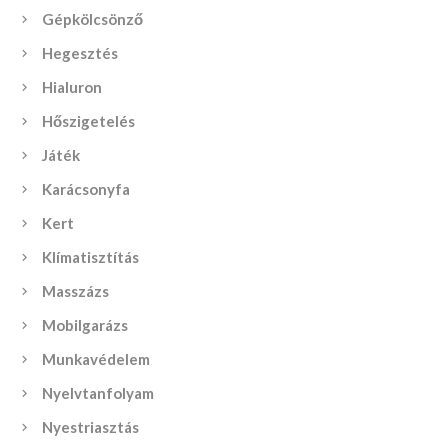
Gépkölcsönző
Hegesztés
Hialuron
Hőszigetelés
Játék
Karácsonyfa
Kert
Klímatisztítás
Masszázs
Mobilgarázs
Munkavédelem
Nyelvtanfolyam
Nyestriasztás