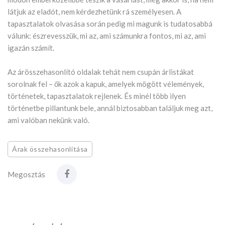
látjuk az eladót, nem kérdezhetünk rá személyesen. A
tapasztalatok olvasása során pedig mi magunk is tudatosabbá
válunk: észrevesszük, mi az, ami számunkra fontos, mi az, ami
igazán számít.
Az árösszehasonlító oldalak tehát nem csupán árlistákat
sorolnak fel – ők azok a kapuk, amelyek mögött vélemények,
történetek, tapasztalatok rejlenek. És minél több ilyen
történetbe pillantunk bele, annál biztosabban találjuk meg azt,
ami valóban nekünk való.
Árak összehasonlítása
Megosztás