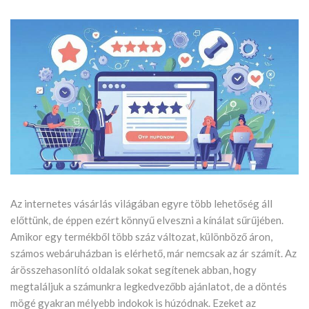
Az internetes vásárlás világában egyre több lehetőség áll
előttünk, de éppen ezért könnyű elveszni a kínálat sűrűjében.
Amikor egy termékből több száz változat, különböző áron,
számos webáruházban is elérhető, már nemcsak az ár számít. Az
árösszehasonlító oldalak sokat segítenek abban, hogy
megtaláljuk a számunkra legkedvezőbb ajánlatot, de a döntés
mögé gyakran mélyebb indokok is húzódnak. Ezeket az