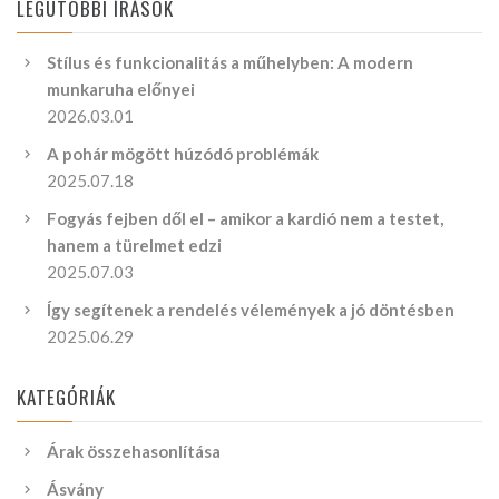
LEGUTÓBBI ÍRÁSOK
Stílus és funkcionalitás a műhelyben: A modern
munkaruha előnyei
2026.03.01
A pohár mögött húzódó problémák
2025.07.18
Fogyás fejben dől el – amikor a kardió nem a testet,
hanem a türelmet edzi
2025.07.03
Így segítenek a rendelés vélemények a jó döntésben
2025.06.29
KATEGÓRIÁK
Árak összehasonlítása
Ásvány