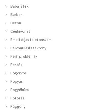
Baba játék
Barber
Beton
Cégkivonat
Emelt díjas telefonszám
Felvonulási szekrény
Férfi problémák
Festék
Fogorvos
Fogyás
Fogyókúra
Fotózás
Függöny