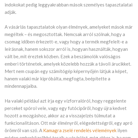
indokokat pedig leggyakrabban mások személyes tapasztalatai
adják.
A vásárlás tapasztalatok olyan élmények, amelyeket mások már
megéltek – és megosztottak. Nemcsak arról szólnak, hogy a
csomag időben érkezett-e, vagy hogy a termék megfelelt-e a
leírásnak, hanem sokszor arról is, hogyan használták, hogyan
vált be, mit éreztek közben. Ezek a beszámolók valóságos
emberi történetek, amelyek közelebb hozzák a távoli árucikket.
Mert nem csupán egy számítógép képernyőjén látjuk a képet,
hanem valaki már kipróbálta, megfogta, beépítette a
mindennapjaiba.
Ha valaki például azt írja egy vízforralóról, hogy reggelente
perceket spórol vele, vagy egy futócipőről, hogy újra kedvet
hozott a mozgáshoz, akkor az a visszajelzés túlmutat a
funkcionalitáson. Ott már élményről, elégedettségről, egy apró
örömről van szó. A
Kamagra zselé rendelés vélemények
ilyen
módon emberközelibbé teszik a vásárlást, még akkor is, ha nem