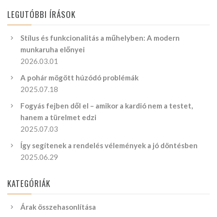
LEGUTÓBBI ÍRÁSOK
Stílus és funkcionalitás a műhelyben: A modern
munkaruha előnyei
2026.03.01
A pohár mögött húzódó problémák
2025.07.18
Fogyás fejben dől el – amikor a kardió nem a testet,
hanem a türelmet edzi
2025.07.03
Így segítenek a rendelés vélemények a jó döntésben
2025.06.29
KATEGÓRIÁK
Árak összehasonlítása