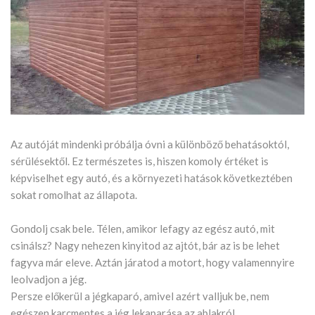
Az autóját mindenki próbálja óvni a különböző behatásoktól,
sérülésektől. Ez természetes is, hiszen komoly értéket is
képviselhet egy autó, és a környezeti hatások következtében
sokat romolhat az állapota.
Gondolj csak bele. Télen, amikor lefagy az egész autó, mit
csinálsz? Nagy nehezen kinyitod az ajtót, bár az is be lehet
fagyva már eleve. Aztán járatod a motort, hogy valamennyire
leolvadjon a jég.
Persze előkerül a jégkaparó, amivel azért valljuk be, nem
egészen karcmentes a jég lekaparása az ablakról.