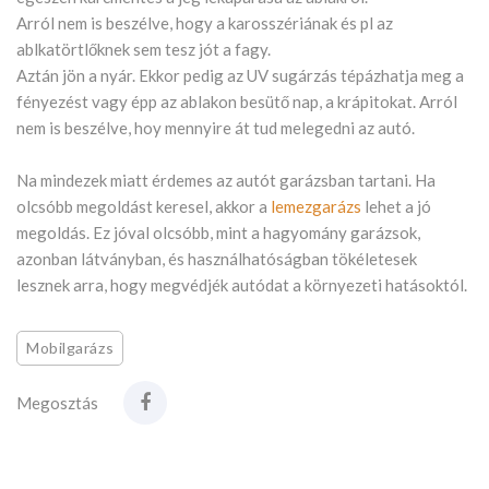
Arról nem is beszélve, hogy a karosszériának és pl az
ablkatörtlőknek sem tesz jót a fagy.
Aztán jön a nyár. Ekkor pedig az UV sugárzás tépázhatja meg a
fényezést vagy épp az ablakon besütő nap, a krápitokat. Arról
nem is beszélve, hoy mennyire át tud melegedni az autó.
Na mindezek miatt érdemes az autót garázsban tartani. Ha
olcsóbb megoldást keresel, akkor a
lemezgarázs
lehet a jó
megoldás. Ez jóval olcsóbb, mint a hagyomány garázsok,
azonban látványban, és használhatóságban tökéletesek
lesznek arra, hogy megvédjék autódat a környezeti hatásoktól.
Mobilgarázs
Megosztás