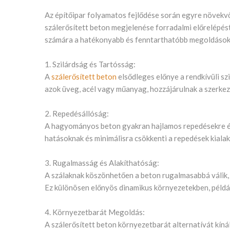
Az építőipar folyamatos fejlődése során egyre növekvő
szálerősített beton megjelenése forradalmi előrelépés
számára a hatékonyabb és fenntarthatóbb megoldások 
1. Szilárdság és Tartósság:
A
szálerősített beton
elsődleges előnye a rendkívüli sz
azok üveg, acél vagy műanyag, hozzájárulnak a szerke
2. Repedésállóság:
A hagyományos beton gyakran hajlamos repedésekre és s
hatásoknak és minimálisra csökkenti a repedések kialaku
3. Rugalmasság és Alakíthatóság:
A szálaknak köszönhetően a beton rugalmasabbá válik, 
Ez különösen előnyös dinamikus környezetekben, példá
4. Környezetbarát Megoldás:
A szálerősített beton környezetbarát alternatívát kín