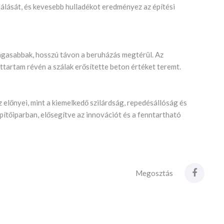
álását, és kevesebb hulladékot eredményez az építési
magasabbak, hosszú távon a beruházás megtérül. Az
ttartam révén a szálak erősítette beton értéket teremt.
 előnyei, mint a kiemelkedő szilárdság, repedésállóság és
építőiparban, elősegítve az innovációt és a fenntartható
Megosztás