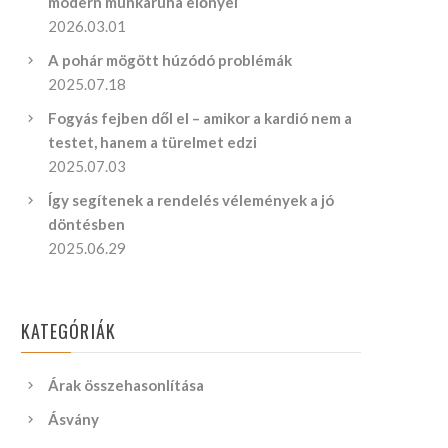
modern munkaruha előnyei
2026.03.01
A pohár mögött húzódó problémák
2025.07.18
Fogyás fejben dől el – amikor a kardió nem a
testet, hanem a türelmet edzi
2025.07.03
Így segítenek a rendelés vélemények a jó
döntésben
2025.06.29
KATEGÓRIÁK
Árak összehasonlítása
Ásvány