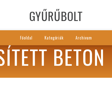
GYŰRŰBOLT
Főoldal
Kategóriák
Archivum
SÍTETT BETON