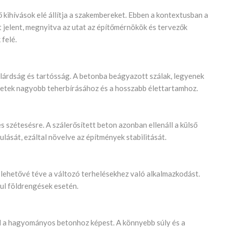
 kihívások elé állítja a szakembereket. Ebben a kontextusban a
t jelent, megnyitva az utat az építőmérnökök és tervezők
felé.
ilárdság és tartósság. A betonba beágyazott szálak, legyenek
zetek nagyobb teherbírásához és a hosszabb élettartamhoz.
zétesésre. A szálerősített beton azonban ellenáll a külső
lását, ezáltal növelve az építmények stabilitását.
lehetővé téve a változó terhelésekhez való alkalmazkodást.
ul földrengések esetén.
ál a hagyományos betonhoz képest. A könnyebb súly és a