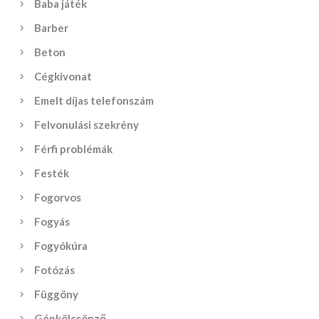
Baba játék
Barber
Beton
Cégkivonat
Emelt díjas telefonszám
Felvonulási szekrény
Férfi problémák
Festék
Fogorvos
Fogyás
Fogyókúra
Fotózás
Függöny
Gépkölcsönző