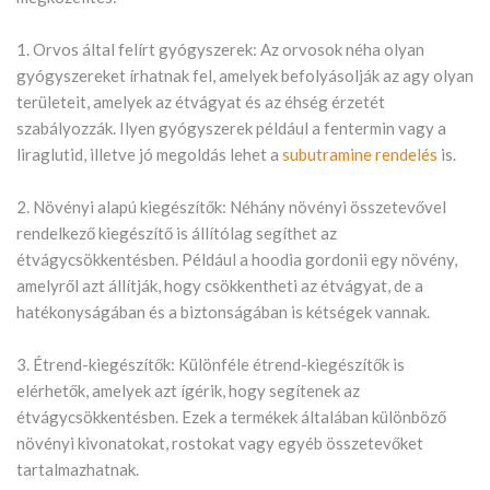
1. Orvos által felírt gyógyszerek: Az orvosok néha olyan
gyógyszereket írhatnak fel, amelyek befolyásolják az agy olyan
területeit, amelyek az étvágyat és az éhség érzetét
szabályozzák. Ilyen gyógyszerek például a fentermin vagy a
liraglutid, illetve jó megoldás lehet a
subutramine rendelés
is.
2. Növényi alapú kiegészítők: Néhány növényi összetevővel
rendelkező kiegészítő is állítólag segíthet az
étvágycsökkentésben. Például a hoodia gordonii egy növény,
amelyről azt állítják, hogy csökkentheti az étvágyat, de a
hatékonyságában és a biztonságában is kétségek vannak.
3. Étrend-kiegészítők: Különféle étrend-kiegészítők is
elérhetők, amelyek azt ígérik, hogy segítenek az
étvágycsökkentésben. Ezek a termékek általában különböző
növényi kivonatokat, rostokat vagy egyéb összetevőket
tartalmazhatnak.