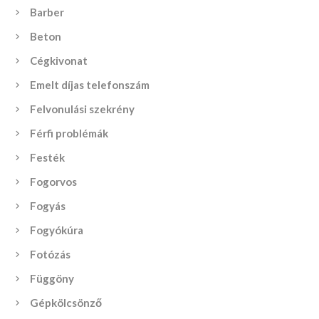
Barber
Beton
Cégkivonat
Emelt díjas telefonszám
Felvonulási szekrény
Férfi problémák
Festék
Fogorvos
Fogyás
Fogyókúra
Fotózás
Függöny
Gépkölcsönző