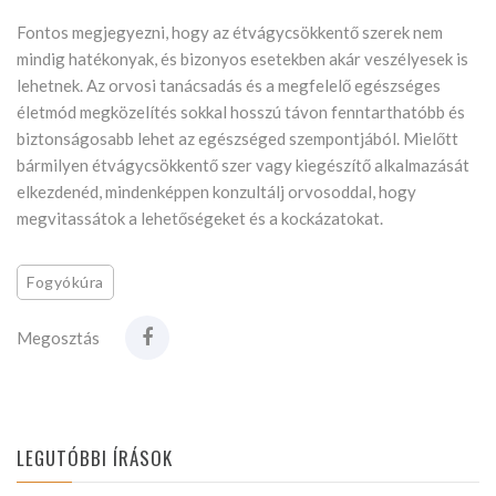
Fontos megjegyezni, hogy az étvágycsökkentő szerek nem
mindig hatékonyak, és bizonyos esetekben akár veszélyesek is
lehetnek. Az orvosi tanácsadás és a megfelelő egészséges
életmód megközelítés sokkal hosszú távon fenntarthatóbb és
biztonságosabb lehet az egészséged szempontjából. Mielőtt
bármilyen étvágycsökkentő szer vagy kiegészítő alkalmazását
elkezdenéd, mindenképpen konzultálj orvosoddal, hogy
megvitassátok a lehetőségeket és a kockázatokat.
Fogyókúra
Megosztás
LEGUTÓBBI ÍRÁSOK