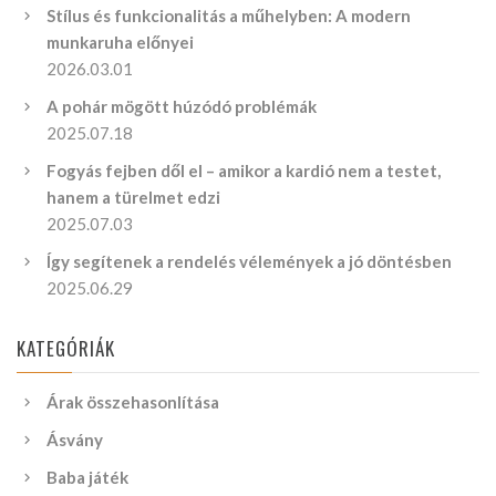
Stílus és funkcionalitás a műhelyben: A modern
munkaruha előnyei
2026.03.01
A pohár mögött húzódó problémák
2025.07.18
Fogyás fejben dől el – amikor a kardió nem a testet,
hanem a türelmet edzi
2025.07.03
Így segítenek a rendelés vélemények a jó döntésben
2025.06.29
KATEGÓRIÁK
Árak összehasonlítása
Ásvány
Baba játék