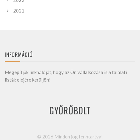
2022
2021
INFORMÁCIÓ
Megépítjük linkhálóját, hogy az Ön vállalkozása is a találati
listák elejére kerüljön!
GYŰRŰBOLT
©
2026
Minden jog fenntartva!