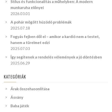
Stílus és funkcionalitás a műhelyben: A modern
munkaruha előnyei
2026.03.01
A pohár mögött húzódó problémák
2025.07.18
Fogyás fejben dől el – amikor a kardió nem a testet,
hanem a türelmet edzi
2025.07.03
Így segítenek a rendelés vélemények a jó döntésben
2025.06.29
KATEGÓRIÁK
Árak összehasonlítása
Ásvány
Baba játék