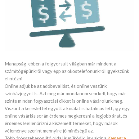
Manapság, ebben a felgyorsult világban már mindent a
számítógépünkről vagy épp az okostelefonunkról igyekszünk
elintézni.
Online adjuk be az adóbevallást, és online veszünk
színházjegyet is. Azt meg már mondanom sem kell, hogy már
szinte minden fogyasztási cikket is online vásárolunk meg.
Viszont a kereslettel együtt a kínálat is hatalmas lett, így egy
online vásárlás során érdemes megkeresni a legjobb árat, és
érdemes leellenőrizni a kiszemelt terméket, hogy mások
véleménye szerint mennyire jó minőségű az.
Több árösszehasonlító oldal is működik, így akár a
Kamagra