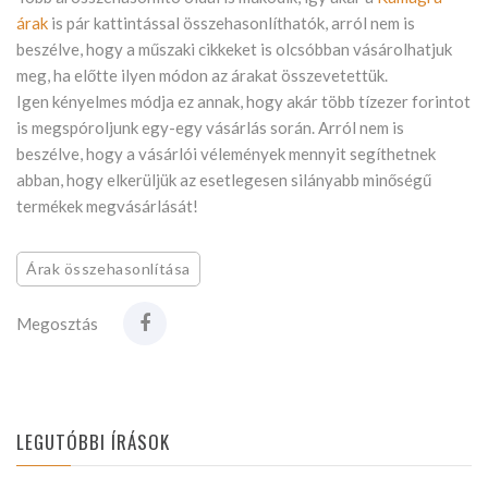
árak
is pár kattintással összehasonlíthatók, arról nem is
beszélve, hogy a műszaki cikkeket is olcsóbban vásárolhatjuk
meg, ha előtte ilyen módon az árakat összevetettük.
Igen kényelmes módja ez annak, hogy akár több tízezer forintot
is megspóroljunk egy-egy vásárlás során. Arról nem is
beszélve, hogy a vásárlói vélemények mennyit segíthetnek
abban, hogy elkerüljük az esetlegesen silányabb minőségű
termékek megvásárlását!
Árak összehasonlítása
Megosztás
LEGUTÓBBI ÍRÁSOK