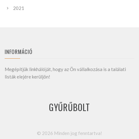
2021
INFORMÁCIÓ
Megépítjük linkhálóját, hogy az Ön vállalkozása is a találati
listák elejére kerüljön!
GYŰRŰBOLT
©
2026
Minden jog fenntartva!