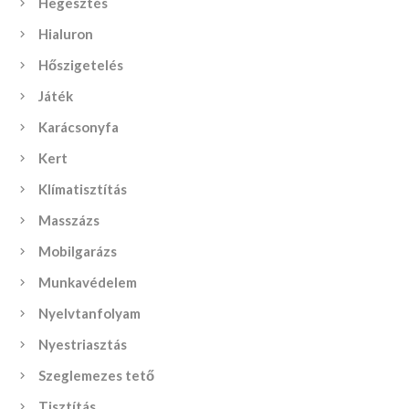
Hegesztés
Hialuron
Hőszigetelés
Játék
Karácsonyfa
Kert
Klímatisztítás
Masszázs
Mobilgarázs
Munkavédelem
Nyelvtanfolyam
Nyestriasztás
Szeglemezes tető
Tisztítás