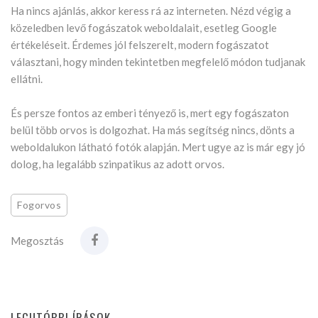
Ha nincs ajánlás, akkor keress rá az interneten. Nézd végig a
közeledben levő fogászatok weboldalait, esetleg Google
értékeléseit. Érdemes jól felszerelt, modern fogászatot
választani, hogy minden tekintetben megfelelő módon tudjanak
ellátni.
És persze fontos az emberi tényező is, mert egy fogászaton
belül több orvos is dolgozhat. Ha más segítség nincs, dönts a
weboldalukon látható fotók alapján. Mert ugye az is már egy jó
dolog, ha legalább szinpatikus az adott orvos.
Fogorvos
Megosztás
LEGUTÓBBI ÍRÁSOK