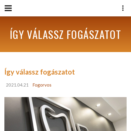
ÍGY VÁLASSZ FOGÁSZATOT
Így válassz fogászatot
2021.04.21
Fogorvos