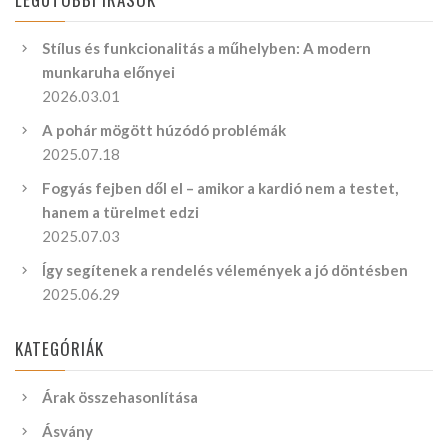
Stílus és funkcionalitás a műhelyben: A modern
munkaruha előnyei
2026.03.01
A pohár mögött húzódó problémák
2025.07.18
Fogyás fejben dől el – amikor a kardió nem a testet,
hanem a türelmet edzi
2025.07.03
Így segítenek a rendelés vélemények a jó döntésben
2025.06.29
KATEGÓRIÁK
Árak összehasonlítása
Ásvány