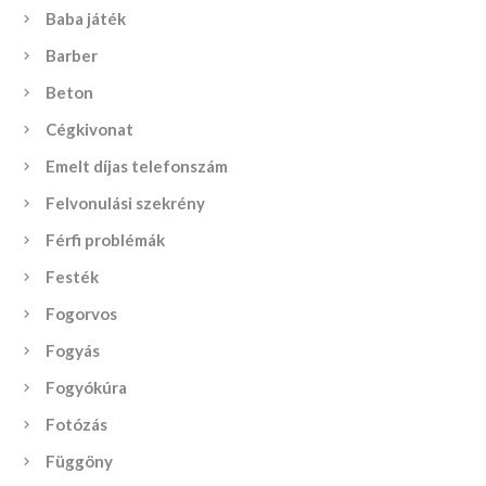
Baba játék
Barber
Beton
Cégkivonat
Emelt díjas telefonszám
Felvonulási szekrény
Férfi problémák
Festék
Fogorvos
Fogyás
Fogyókúra
Fotózás
Függöny