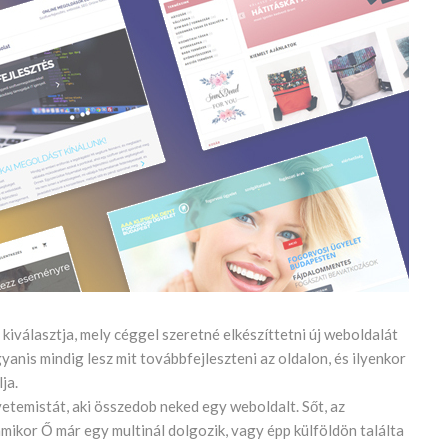
iválasztja, mely céggel szeretné elkészíttetni új weboldalát
nis mindig lesz mit továbbfejleszteni az oldalon, és ilyenkor
ja.
yetemistát, aki összedob neked egy weboldalt. Sőt, az
 amikor Ő már egy multinál dolgozik, vagy épp külföldön találta