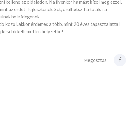
i kellene az oldaladon. Na ilyenkor ha mást bízol meg ezzel,
int az erdeti fejlesztőnek. Sőt, örülhetsz, ha találsz a
úlnak bele idegenek.
olkozol, akkor érdemes a több, mint 20 éves tapasztalattal
j később kellemetlen helyzetbe!
Megosztás