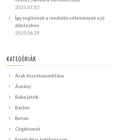
2025.07.03
Így segítenek a rendelés vélemények a jó
döntésben
2025.06.29
KATEGÓRIÁK
Árak összehasonlítása
Ásvány
Baba játék
Barber
Beton
Cégkivonat
Emelt díjas telefonszám