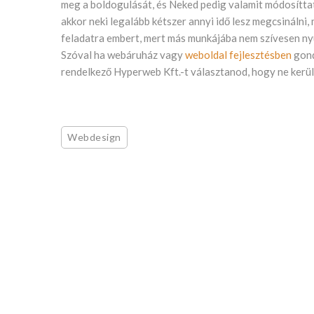
meg a boldogulását, és Neked pedig valamit módosíttatn
akkor neki legalább kétszer annyi idő lesz megcsinálni, m
feladatra embert, mert más munkájába nem szívesen ny
Szóval ha webáruház vagy
weboldal fejlesztésben
gond
rendelkező Hyperweb Kft.-t választanod, hogy ne kerül
Webdesign