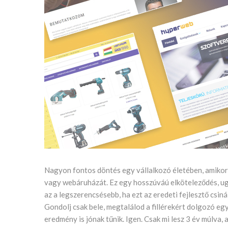
Nagyon fontos döntés egy vállalkozó életében, amikor k
vagy webáruházát. Ez egy hosszúváú elköteleződés, ugya
az a legszerencsésebb, ha ezt az eredeti fejlesztő csinál
Gondolj csak bele, megtalálod a fillérekért dolgozó eg
eredmény is jónak tűnik. Igen. Csak mi lesz 3 év múlva,