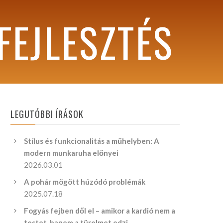
FEJLESZTÉS
LEGUTÓBBI ÍRÁSOK
Stílus és funkcionalitás a műhelyben: A
modern munkaruha előnyei
2026.03.01
A pohár mögött húzódó problémák
2025.07.18
Fogyás fejben dől el – amikor a kardió nem a
testet, hanem a türelmet edzi