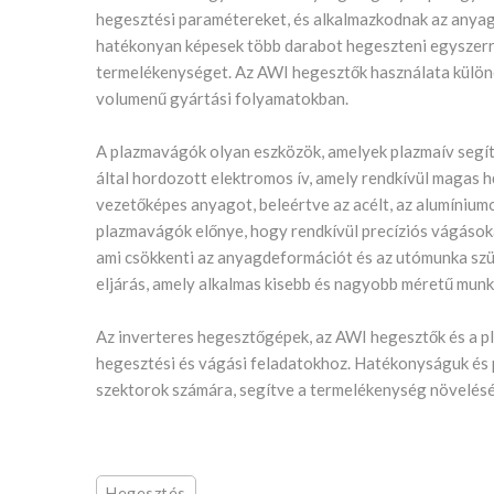
hegesztési paramétereket, és alkalmazkodnak az anyag
hatékonyan képesek több darabot hegeszteni egyszerre,
termelékenységet. Az AWI hegesztők használata különö
volumenű gyártási folyamatokban.
A plazmavágók olyan eszközök, amelyek plazmaív segít
által hordozott elektromos ív, amely rendkívül magas h
vezetőképes anyagot, beleértve az acélt, az alumíniumot
plazmavágók előnye, hogy rendkívül precíziós vágásoka
ami csökkenti az anyagdeformációt és az utómunka sz
eljárás, amely alkalmas kisebb és nagyobb méretű mun
Az inverteres hegesztőgépek, az AWI hegesztők és a 
hegesztési és vágási feladatokhoz. Hatékonyságuk és pr
szektorok számára, segítve a termelékenység növelésé
Hegesztés