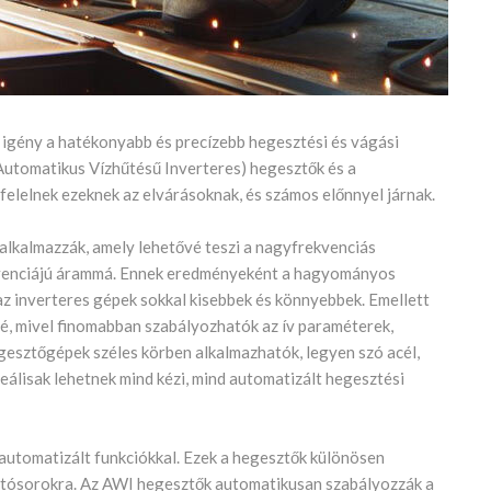
z igény a hatékonyabb és precízebb hegesztési és vágási
(Automatikus Vízhűtésű Inverteres) hegesztők és a
lelnek ezeknek az elvárásoknak, és számos előnnyel járnak.
alkalmazzák, amely lehetővé teszi a nagyfrekvenciás
kvenciájú árammá. Ennek eredményeként a hagyományos
 inverteres gépek sokkal kisebbek és könnyebbek. Emellett
é, mivel finomabban szabályozhatók az ív paraméterek,
egesztőgépek széles körben alkalmazhatók, legyen szó acél,
eálisak lehetnek mind kézi, mind automatizált hegesztési
 automatizált funkciókkal. Ezek a hegesztők különösen
ártósorokra. Az AWI hegesztők automatikusan szabályozzák a