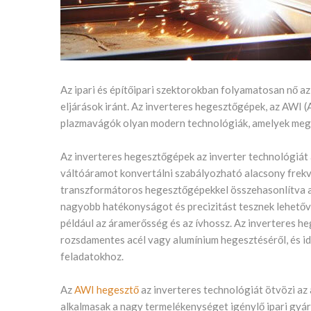
Az ipari és építőipari szektorokban folyamatosan nő a
eljárások iránt. Az inverteres hegesztőgépek, az AWI 
plazmavágók olyan modern technológiák, amelyek megfe
Az inverteres hegesztőgépek az inverter technológiát 
váltóáramot konvertálni szabályozható alacsony fre
transzformátoros hegesztőgépekkel összehasonlítva az
nagyobb hatékonyságot és precizitást tesznek lehetőv
például az áramerősség és az ívhossz. Az inverteres h
rozsdamentes acél vagy alumínium hegesztéséről, és id
feladatokhoz.
Az
AWI hegesztő
az inverteres technológiát ötvözi az
alkalmasak a nagy termelékenységet igénylő ipari gy