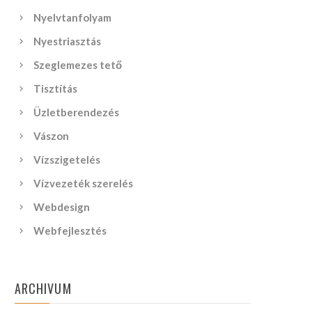
Nyelvtanfolyam
Nyestriasztás
Szeglemezes tető
Tisztítás
Üzletberendezés
Vászon
Vízszigetelés
Vízvezeték szerelés
Webdesign
Webfejlesztés
ARCHIVUM