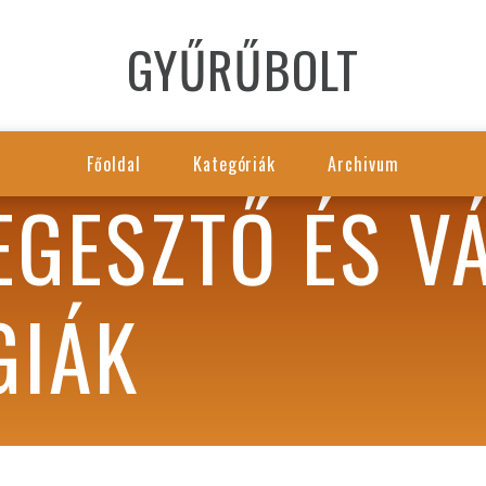
GYŰRŰBOLT
Főoldal
Kategóriák
Archivum
GESZTŐ ÉS V
GIÁK