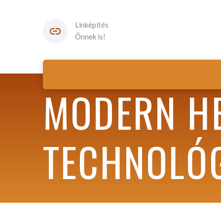
Linképítés
Önnek is!
MODERN HE
TECHNOLÓ