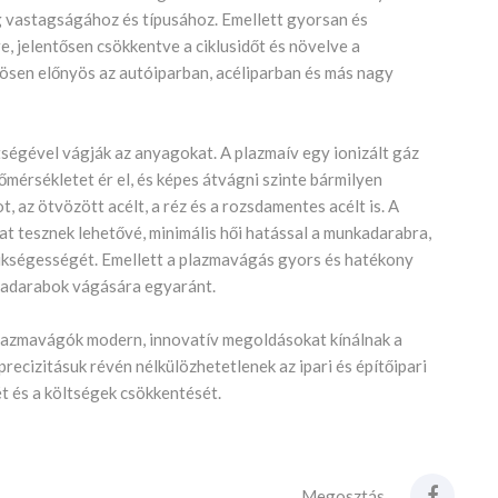
 vastagságához és típusához. Emellett gyorsan és
 jelentősen csökkentve a ciklusidőt és növelve a
sen előnyös az autóiparban, acéliparban és más nagy
ségével vágják az anyagokat. A plazmaív egy ionizált gáz
őmérsékletet ér el, és képes átvágni szinte bármilyen
, az ötvözött acélt, a réz és a rozsdamentes acélt is. A
t tesznek lehetővé, minimális hői hatással a munkadarabra,
ükségességét. Emellett a plazmavágás gyors és hatékony
kadarabok vágására egyaránt.
plazmavágók modern, innovatív megoldásokat kínálnak a
ecizitásuk révén nélkülözhetetlenek az ipari és építőipari
t és a költségek csökkentését.
Megosztás