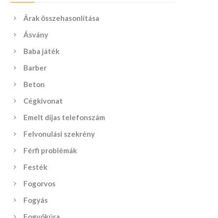
Árak összehasonlítása
Ásvány
Baba játék
Barber
Beton
Cégkivonat
Emelt díjas telefonszám
Felvonulási szekrény
Férfi problémák
Festék
Fogorvos
Fogyás
Fogyókúra