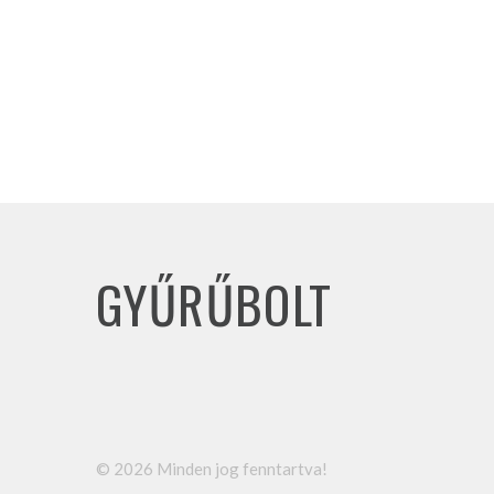
GYŰRŰBOLT
©
2026
Minden jog fenntartva!