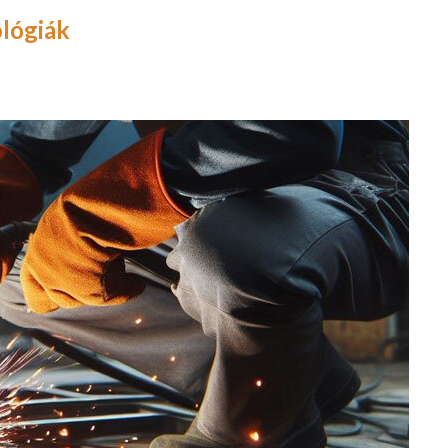
lógiák