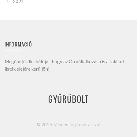
2021
INFORMÁCIÓ
Megépítjük linkhálóját, hogy az Ön vállalkozása is a találati
listák elejére kerüljön!
GYŰRŰBOLT
©
2026
Minden jog fenntartva!