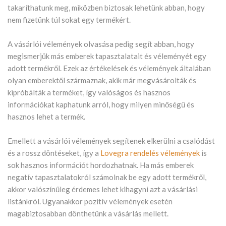
takaríthatunk meg, miközben biztosak lehetünk abban, hogy
nem fizetünk túl sokat egy termékért.
A vásárlói vélemények olvasása pedig segít abban, hogy
megismerjük más emberek tapasztalatait és véleményét egy
adott termékről. Ezek az értékelések és vélemények általában
olyan emberektől származnak, akik már megvásárolták és
kipróbálták a terméket, így valóságos és hasznos
információkat kaphatunk arról, hogy milyen minőségű és
hasznos lehet a termék.
Emellett a vásárlói vélemények segítenek elkerülni a csalódást
és a rossz döntéseket, így a
Lovegra rendelés vélemények
is
sok hasznos információt hordozhatnak. Ha más emberek
negatív tapasztalatokról számolnak be egy adott termékről,
akkor valószínűleg érdemes lehet kihagyni azt a vásárlási
listánkról. Ugyanakkor pozitív vélemények esetén
magabiztosabban dönthetünk a vásárlás mellett.