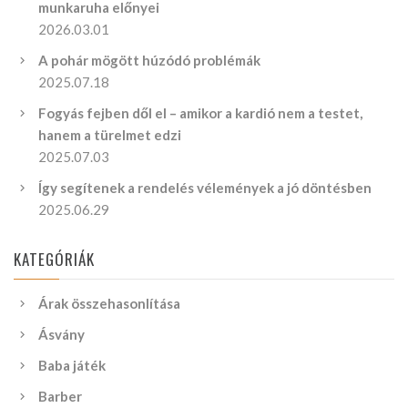
munkaruha előnyei
2026.03.01
A pohár mögött húzódó problémák
2025.07.18
Fogyás fejben dől el – amikor a kardió nem a testet,
hanem a türelmet edzi
2025.07.03
Így segítenek a rendelés vélemények a jó döntésben
2025.06.29
KATEGÓRIÁK
Árak összehasonlítása
Ásvány
Baba játék
Barber