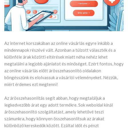
Az internet korszakában az online vásárlás egyre inkább a
mindennapok részévé vált. Azonban a túlzott választék és a
különféle árak közötti eltérések miatt néha nehéz lehet
megtalálni a legjobb ajánlatot és minőséget. Ezért fontos, hogy
az online vásárlás előtt árösszehasonlító oldalakon
böngésszünk és elolvassuk a vásárlói véleményeket. Nézzük,
miért érdemes ezt megtenni!
Az árösszehasonlítás segít abban, hogy megtaláljuk a
legkedvezőbb árat egy adott termékre. Sok weboldal kínál
árösszehasonlító szolgáltatást, amely lehetővé teszi
számunkra, hogy könnyen összehasonlítsuk az árakat
különböző kereskedők között. Ezáltal időt és pénzt